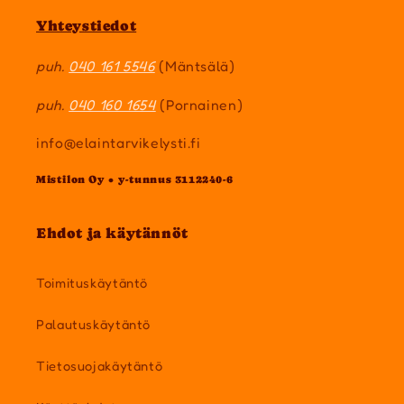
Yhteystiedot
puh.
040 161 5546
(Mäntsälä)
puh.
040 160 1654
(Pornainen)
info@elaintarvikelysti.fi
Mistilon Oy • y-tunnus 3112240-6
Ehdot ja käytännöt
Toimituskäytäntö
Palautuskäytäntö
Tietosuojakäytäntö