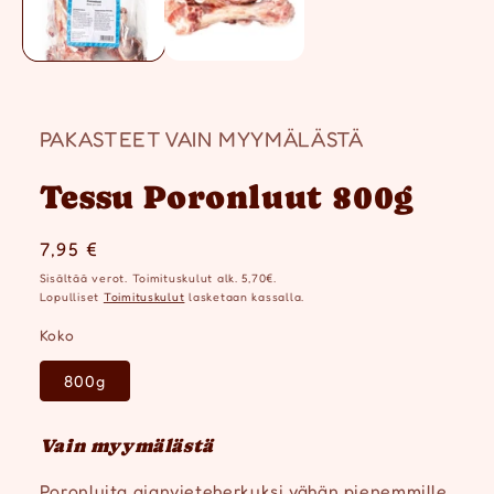
PAKASTEET VAIN MYYMÄLÄSTÄ
Tessu Poronluut 800g
Normaalihinta
7,95 €
Sisältää verot. Toimituskulut alk. 5,70€.
Lopulliset
Toimituskulut
lasketaan kassalla.
Koko
800g
Vain myymälästä
Poronluita ajanvieteherkuksi vähän pienemmille