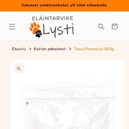
Ohita ja
Ilmaiset toimituskulut yli 100€ tilauksiin
siirry
sisältöön
Ostoskori
Etusivu
Koirien pakasteet
Tessu Poronluut 800g
Siirry
tuotetietoihin