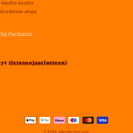
 kautta kautta
öissämme etuja
Pet Partneriin
syt
tietosuojaselosteen
)
Maksutavat
© 2026,
Eläintarvike Lysti