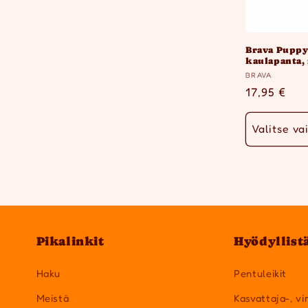
Brava Pupp
kaulapanta,
Myyjä:
BRAVA
Normaalih
17,95 €
Valitse va
Pikalinkit
Hyödyllist
Haku
Pentuleikit
Meistä
Kasvattaja-, vi