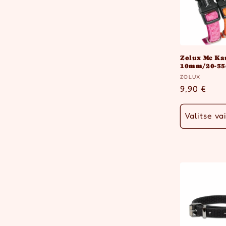
l
m
a
Zolux Mc Ka
10mm/20-3
Myyjä:
ZOLUX
:
Normaalih
9,90 €
Valitse va