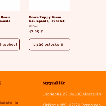
y Boom
Brava Puppy Boom
 musta
kaulapanta, laventeli
Myyjä:
BRAVA
inta
Normaalihinta
17,95 €
ihtoehdot
Lisää ostoskoriin
ä
Myymälät
Lahdentie 27, 04600 Mäntsälä
rkakoira- ja
Kirkkotie 182, 07170 Pornainen