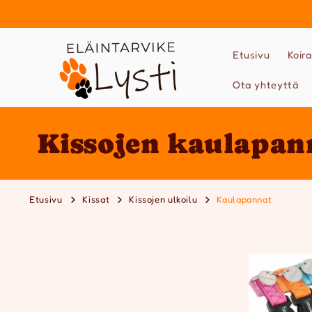
Ohita ja
siirry
sisältöön
Etusivu
Koira
Ota yhteyttä
K
Kissojen kaulapan
o
Etusivu
Kissat
Kissojen ulkoilu
Kaulapannat
k
o
e