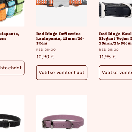
ulapanta,
Red Dingo Reflective
Red Dingo Kau
5cm
kaulapanta, 12mm/20-
Elegant Vegan 
32cm
15mm/24-30cm
Myyjä:
Myyjä:
RED DINGO
RED DINGO
inta
Normaalihinta
10,90 €
Normaalihin
11,95 €
ihtoehdot
Valitse vaihtoehdot
Valitse vaih