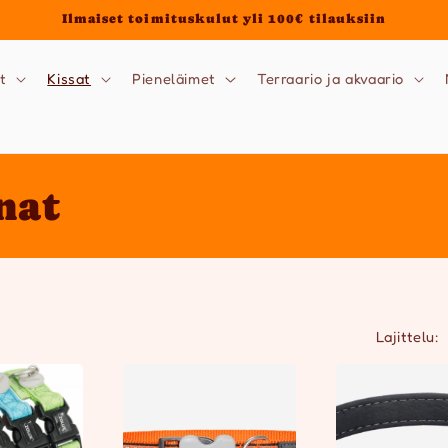
Ilmaiset toimituskulut yli 100€ tilauksiin
t
Kissat
Pieneläimet
Terraario ja akvaario
nat
Lajittelu: