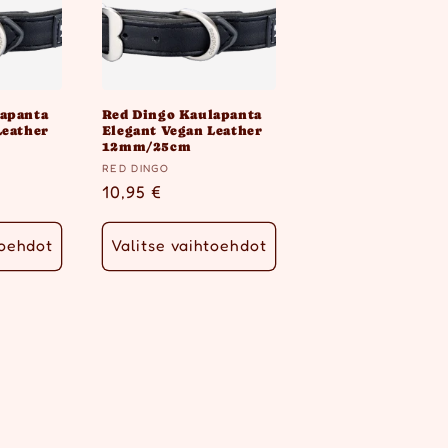
lapanta
Red Dingo Kaulapanta
Leather
Elegant Vegan Leather
12mm/25cm
Myyjä:
RED DINGO
ta
Normaalihinta
10,95 €
toehdot
Valitse vaihtoehdot