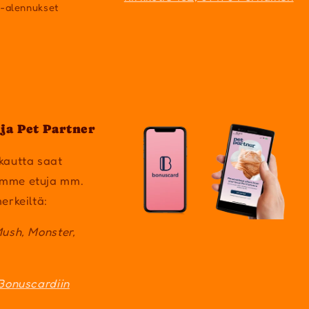
a-alennukset
ja Pet Partner
kautta saat
mme etuja mm.
erkeiltä:
Mush, Monster,
Bonuscardiin