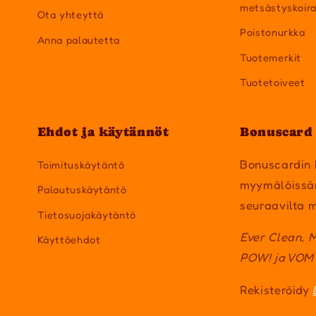
metsästyskoir
Ota yhteyttä
Poistonurkka
Anna palautetta
Tuotemerkit
Tuotetoiveet
Ehdot ja käytännöt
Bonuscard 
Bonuscardin 
Toimituskäytäntö
myymälöissä
Palautuskäytäntö
seuraavilta m
Tietosuojakäytäntö
Ever Clean, 
Käyttöehdot
POW! ja VOM
Rekisteröidy