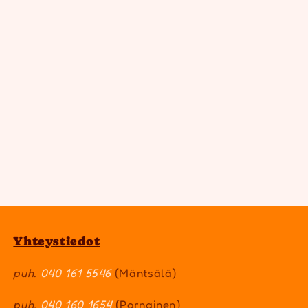
Yhteystiedot
puh.
040 161 5546
(Mäntsälä)
puh.
040 160 1654
(Pornainen)