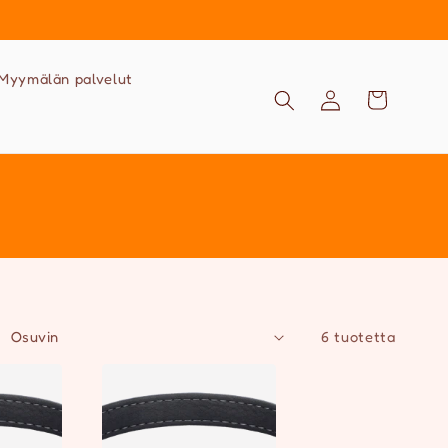
Myymälän palvelut
Kirjaudu
Ostoskori
sisään
6 tuotetta