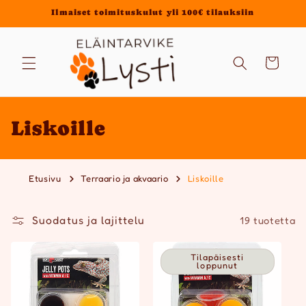
Ohita ja
Ilmaiset toimituskulut yli 100€ tilauksiin
siirry
sisältöön
Ostoskori
K
Liskoille
o
k
Etusivu
Terraario ja akvaario
Liskoille
o
Suodatus ja lajittelu
19 tuotetta
e
l
Tilapäisesti
loppunut
m