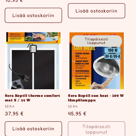
Normaalihinta
10,95 €
Lisää ostoskoriin
Lisää ostoskoriin
Tilapäisesti
loppunut
Sera Reptil thermo comfort
Sera Reptil sun heat - 100 W
mat S / 14 W
lämpölamppu
Myyjä:
Myyjä:
SERA
SERA
Normaalihinta
37,95 €
Normaalihinta
45,95 €
Tilapäisesti
Lisää ostoskoriin
loppunut