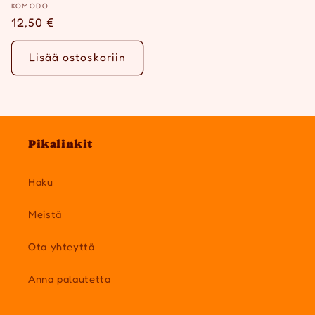
Myyjä:
KOMODO
Normaalihinta
12,50 €
Lisää ostoskoriin
Pikalinkit
Haku
Meistä
Ota yhteyttä
Anna palautetta