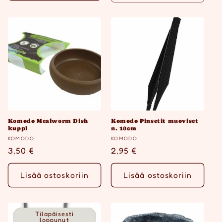
Komodo Mealworm Dish
Komodo Pinsetit muoviset
kuppi
n. 10cm
Myyjä:
Myyjä:
KOMODO
KOMODO
Normaalihinta
3,50 €
Normaalihinta
2,95 €
Lisää ostoskoriin
Lisää ostoskoriin
Tilapäisesti
loppunut