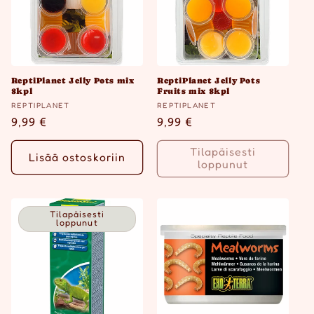
a
:
ReptiPlanet Jelly Pots mix
ReptiPlanet Jelly Pots
8kpl
Fruits mix 8kpl
Myyjä:
Myyjä:
REPTIPLANET
REPTIPLANET
Normaalihinta
9,99 €
Normaalihinta
9,99 €
Tilapäisesti
Lisää ostoskoriin
loppunut
Tilapäisesti
loppunut