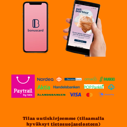
Tilaa uutiskirjeemme (tilaamalla
hyväksyt
tietosuojaselosteen
)