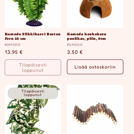
Komodo Silkkikasvi Boston
Komodo kookoksen
Fern 25 cm
puolikas, piilo, 9cm
Myyjä:
Myyjä:
KOMODO
KOMODO
Normaalihinta
13,95 €
Normaalihinta
3,50 €
Tilapäisesti
Lisää ostoskoriin
loppunut
Tilapäisesti
loppunut