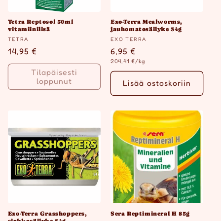
Tetra Reptosol 50ml
Exo-Terra Mealworms,
vitamiinilisä
jauhomatosäilyke 34g
Myyjä:
Myyjä:
TETRA
EXO TERRA
Normaalihinta
14,95 €
Normaalihinta
6,95 €
Yksikköhinta
204,41 €/kg
Tilapäisesti
loppunut
Lisää ostoskoriin
Exo-Terra Grasshoppers,
Sera Reptimineral H 85g