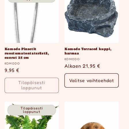
Komodo Pinsetit
Komodo Terraced kuppi,
ruostumatontaterästä,
harmaa
suorat 25 cm
Myyjä:
KOMODO
Myyjä:
KOMODO
Normaalihinta
Alkaen 21,95 €
Normaalihinta
9,95 €
Valitse vaihtoehdot
Tilapäisesti
loppunut
Tilapäisesti
loppunut