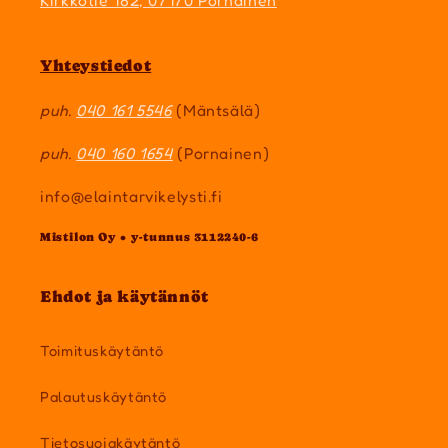
Kirkkotie 182, 07170 Pornainen
Yhteystiedot
puh.
040 161 5546
(Mäntsälä)
puh.
040 160 1654
(Pornainen)
info@elaintarvikelysti.fi
Mistilon Oy • y-tunnus 3112240-6
Ehdot ja käytännöt
Toimituskäytäntö
Palautuskäytäntö
Tietosuojakäytäntö