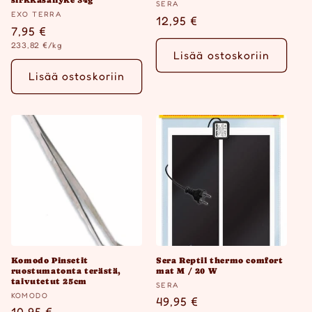
sirkkasäilyke 34g
Myyjä:
SERA
Myyjä:
EXO TERRA
Normaalihinta
12,95 €
Normaalihinta
7,95 €
Yksikköhinta
233,82 €/kg
Lisää ostoskoriin
Lisää ostoskoriin
Komodo Pinsetit
Sera Reptil thermo comfort
ruostumatonta terästä,
mat M / 20 W
taivutetut 25cm
Myyjä:
SERA
Myyjä:
KOMODO
Normaalihinta
49,95 €