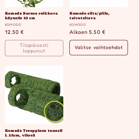
Komodo Borneo roikkuva
Komodo silta/piilo,
köynnös 23 cm
taivuteltava
Myyjä:
Myyjä:
KOMODO
KOMODO
Normaalihinta
12,50 €
Normaalihinta
Alkaen 5,50 €
Tilapäisesti
Valitse vaihtoehdot
loppunut
Komodo Trooppinen tunneli
L 25cm, vihreä