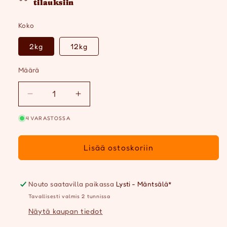
tilauksiin
Koko
2kg
12kg
Määrä
Määrä
Vähennä
Lisää
tuotteen
tuotteen
4 VARASTOSSA
ProBooster
ProBooster
Adult
Adult
Hypoallergenic
Hypoallergenic
Lisää ostoskoriin
määrää
määrää
Nouto saatavilla paikassa
Lysti - Mäntsälä*
Tavallisesti valmis 2 tunnissa
Näytä kaupan tiedot