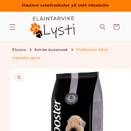
Ohita ja
Ilmaiset toimituskulut yli 100€ tilauksiin
siirry
sisältöön
Ostoskori
Etusivu
Koirien kuivaruoat
ProBooster Adult
Hypoallergenic
Siirry
tuotetietoihin