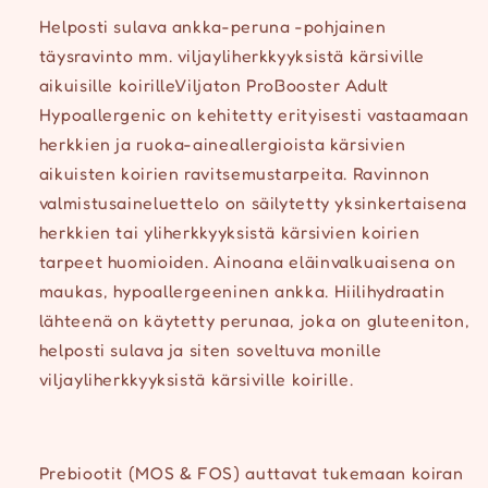
Helposti sulava ankka-peruna -pohjainen
täysravinto mm. viljayliherkkyyksistä kärsiville
aikuisille koirille.Viljaton ProBooster Adult
Hypoallergenic on kehitetty erityisesti vastaamaan
herkkien ja ruoka-aineallergioista kärsivien
aikuisten koirien ravitsemustarpeita. Ravinnon
valmistusaineluettelo on säilytetty yksinkertaisena
herkkien tai yliherkkyyksistä kärsivien koirien
tarpeet huomioiden. Ainoana eläinvalkuaisena on
maukas, hypoallergeeninen ankka. Hiilihydraatin
lähteenä on käytetty perunaa, joka on gluteeniton,
helposti sulava ja siten soveltuva monille
viljayliherkkyyksistä kärsiville koirille.
Prebiootit (MOS & FOS) auttavat tukemaan koiran