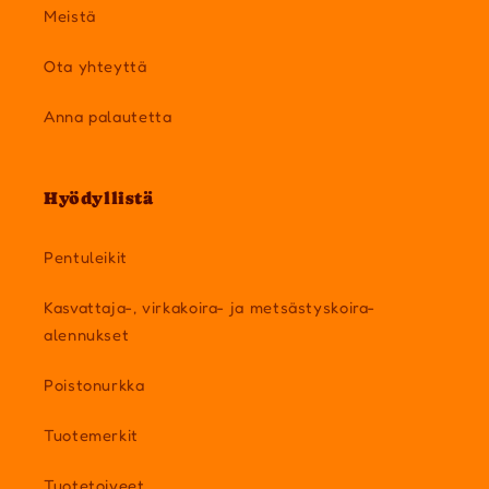
Meistä
Ota yhteyttä
Anna palautetta
Hyödyllistä
Pentuleikit
Kasvattaja-, virkakoira- ja metsästyskoira-
alennukset
Poistonurkka
Tuotemerkit
Tuotetoiveet