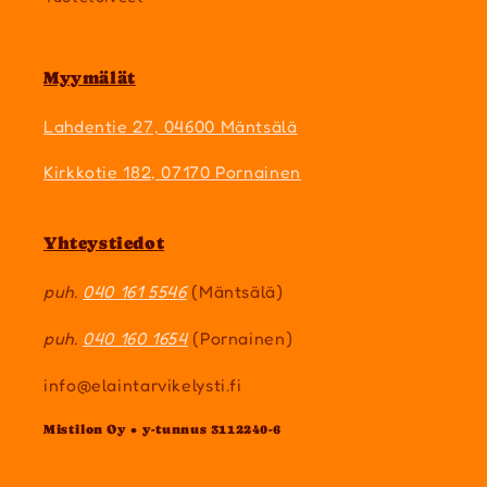
Myymälät
Lahdentie 27, 04600 Mäntsälä
Kirkkotie 182, 07170 Pornainen
Yhteystiedot
puh.
040 161 5546
(Mäntsälä)
puh.
040 160 1654
(Pornainen)
info@elaintarvikelysti.fi
Mistilon Oy • y-tunnus 3112240-6