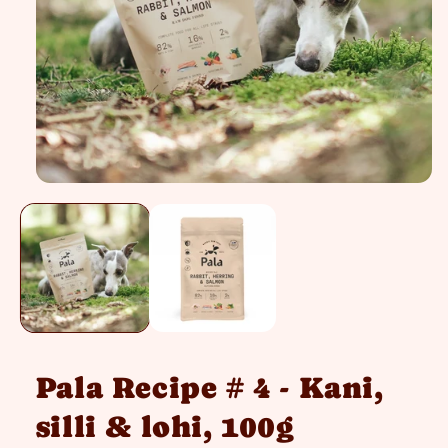
Avaa
aineisto
1
modaalisessa
ikkunassa
Pala Recipe # 4 - Kani,
silli & lohi, 100g