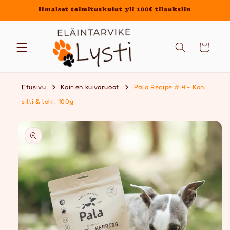
Ohita ja
Ilmaiset toimituskulut yli 100€ tilauksiin
siirry
sisältöön
Ostoskori
Etusivu
Koirien kuivaruoat
Pala Recipe # 4 - Kani,
silli & lohi, 100g
Siirry
tuotetietoihin