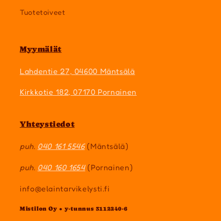
Tuotetoiveet
Myymälät
Lahdentie 27, 04600 Mäntsälä
Kirkkotie 182, 07170 Pornainen
Yhteystiedot
puh.
040 161 5546
(Mäntsälä)
puh.
040 160 1654
(Pornainen)
info@elaintarvikelysti.fi
Mistilon Oy • y-tunnus 3112240-6