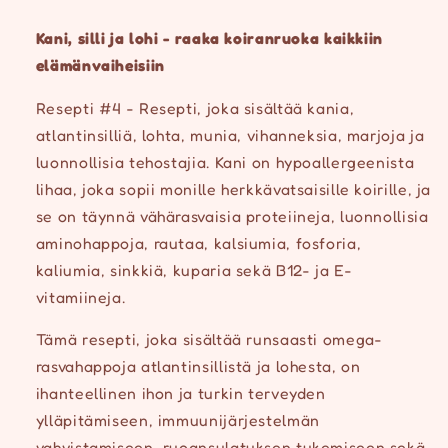
-
-
Kani,
Kani,
Kani, silli ja lohi - raaka koiranruoka
kaikkiin
silli
silli
elämänvaiheisiin
&amp;
&amp;
lohi,
lohi,
Resepti #4 - Resepti, joka sisältää kania,
100g
100g
atlantinsilliä, lohta, munia, vihanneksia, marjoja ja
määrää
määrää
luonnollisia tehostajia. Kani on hypoallergeenista
lihaa, joka sopii monille herkkävatsaisille koirille, ja
se on täynnä vähärasvaisia proteiineja, luonnollisia
aminohappoja, rautaa, kalsiumia, fosforia,
kaliumia, sinkkiä, kuparia sekä B12- ja E-
vitamiineja.
Tämä resepti, joka sisältää runsaasti omega-
rasvahappoja atlantinsillistä ja lohesta, on
ihanteellinen ihon ja turkin terveyden
ylläpitämiseen, immuunijärjestelmän
vahvistamiseen, ruoansulatuksen tukemiseen sekä