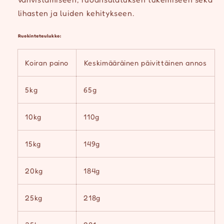
lihasten ja luiden kehitykseen.
Ruokintataulukko:
Koiran paino
Keskimääräinen päivittäinen annos
5kg
65g
10kg
110g
15kg
149g
20kg
184g
25kg
218g