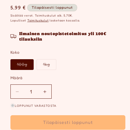
Normaalihinta
5,99 €
Tilapäisesti loppunut
Sisältää verot. Toimituskulut alk. 5,70€.
Lopulliset
Toimituskulut
lasketaan kassalla.
Ilmainen noutopistetoimitus yli 100€
tilauksiin
Koko
Versio
Versio
100g
1kg
on
on
loppuunmyyty
loppuunmyyty
tai
tai
Määrä
Määrä
ei
ei
saatavilla
saatavilla
Vähennä
Lisää
tuotteen
tuotteen
LOPPUNUT VARASTOSTA
Pala
Pala
Recipe
Recipe
#
#
Tilapäisesti loppunut
4
4