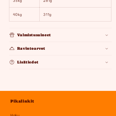
35kg
281g
40kg
311g
Valmistusaineet
Ravintoarvot
Lisätiedot
Pikalinkit
Haku