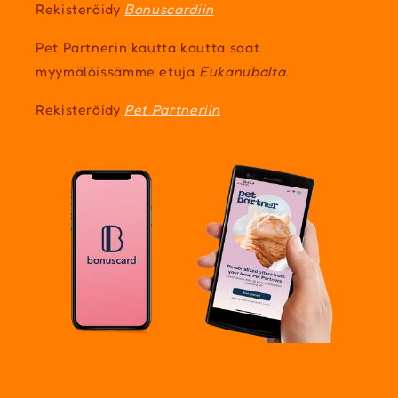
Rekisteröidy
Bonuscardiin
Pet Partnerin kautta kautta saat
myymälöissämme etuja
Eukanubalta.
Rekisteröidy
Pet Partneriin