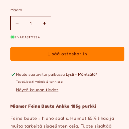
Määrä
Määrä
Vähennä
Lisää
tuotteen
tuotteen
2 VARASTOSSA
Miamor
Miamor
Feine
Feine
Beute
Beute
Lisää ostoskoriin
Ankka
Ankka
185g
185g
määrää
määrää
Nouto saatavilla paikassa
Lysti - Mäntsälä*
Tavallisesti valmis 2 tunnissa
Näytä kaupan tiedot
Miamor Feine Beute
Ankka
185g purkki
Feine beute = hieno saalis. Huimat 65% lihaa ja
muita tärkeitä sisäelinten osia. Tuote sisältää