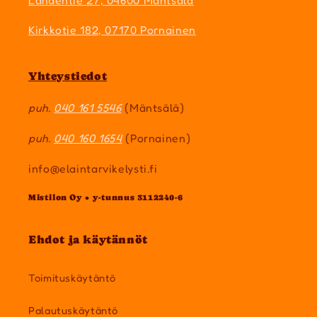
Lahdentie 27, 04600 Mäntsälä
Kirkkotie 182, 07170 Pornainen
Yhteystiedot
puh.
040 161 5546
(Mäntsälä)
puh.
040 160 1654
(Pornainen)
info@elaintarvikelysti.fi
Mistilon Oy • y-tunnus 3112240-6
Ehdot ja käytännöt
Toimituskäytäntö
Palautuskäytäntö