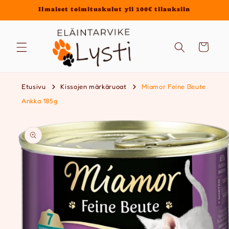
Ohita ja
Ilmaiset toimituskulut yli 100€ tilauksiin
siirry
sisältöön
Ostoskori
Etusivu
Kissojen märkäruoat
Miamor Feine Beute
Ankka 185g
Siirry
tuotetietoihin