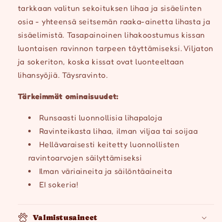
tarkkaan valitun sekoituksen lihaa ja sisäelinten
osia - yhteensä seitsemän raaka-ainetta lihasta ja
sisäelimistä. Tasapainoinen lihakoostumus kissan
luontaisen ravinnon tarpeen täyttämiseksi. Viljaton
ja sokeriton, koska kissat ovat luonteeltaan
lihansyöjiä. Täysravinto.
Tärkeimmät ominaisuudet:
Runsaasti luonnollisia lihapaloja
Ravinteikasta lihaa, ilman viljaa tai soijaa
Hellävaraisesti keitetty luonnollisten
ravintoarvojen säilyttämiseksi
Ilman väriaineita ja säilöntäaineita
EI sokeria!
Valmistusaineet