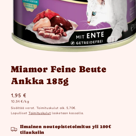
Avaa
aineisto
1
Miamor Feine Beute
modaalisessa
ikkunassa
Ankka 185g
Normaalihinta
1,95 €
Yksikköhinta
10,54 €/kg
Sisältää verot. Toimituskulut alk. 5,70€.
Lopulliset
Toimituskulut
lasketaan kassalla.
Ilmainen noutopistetoimitus yli 100€
tilauksiin