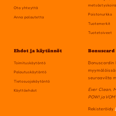
metsästyskoir
Ota yhteyttä
Poistonurkka
Anna palautetta
Tuotemerkit
Tuotetoiveet
Ehdot ja käytännöt
Bonuscard 
Bonuscardin 
Toimituskäytäntö
myymälöissä
Palautuskäytäntö
seuraavilta m
Tietosuojakäytäntö
Ever Clean, 
Käyttöehdot
POW! ja VOM
Rekisteröidy