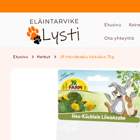
Ohita ja
siirry
sisältöön
Etusivu
Koira
Ota yhteyttä
Etusivu
Herkut
JR Heinäkakku Voikukka 75g
Siirry
tuotetietoihin