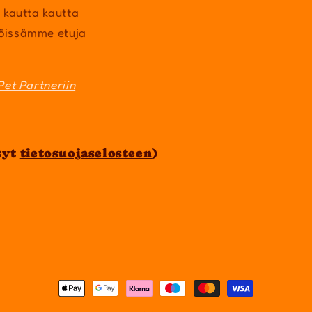
 kautta kautta
öissämme etuja
Pet Partneriin
syt
tietosuojaselosteen
)
Maksutavat