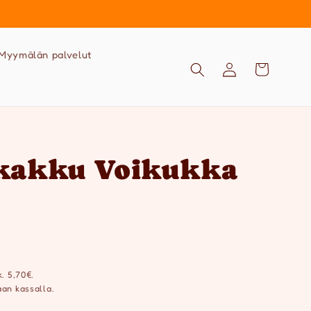
Myymälän palvelut
Kirjaudu
Ostoskori
sisään
kakku Voikukka
k. 5,70€.
an kassalla.