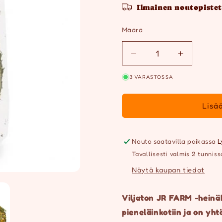
Ilmainen noutopistet
Määrä
Määrä
Vähennä
Lisää
tuotteen
tuotteen
3 VARASTOSSA
JR
JR
Heinäkakku
Heinäkak
Voikukka
Voikukka
Lisä
75g
75g
määrää
määrää
Nouto saatavilla paikassa
L
Tavallisesti valmis 2 tunniss
Näytä kaupan tiedot
Viljaton JR FARM -heinä
pieneläinkotiin ja on yht