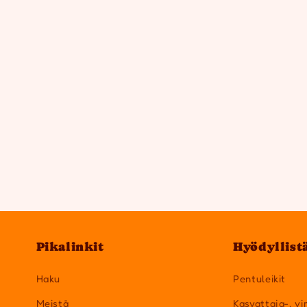
Pikalinkit
Hyödyllist
Haku
Pentuleikit
Meistä
Kasvattaja-, vi