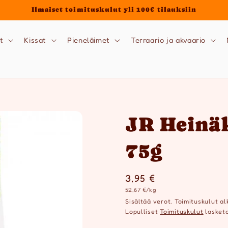
Ilmaiset toimituskulut yli 100€ tilauksiin
t
Kissat
Pieneläimet
Terraario ja akvaario
JR Heinä
75g
Normaalihinta
3,95 €
Yksikköhinta
52,67 €/kg
Sisältää verot. Toimituskulut al
Lopulliset
Toimituskulut
lasketa