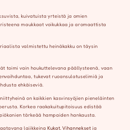
suvista, kuivatuista yrteistä ja omien
oristeena maukkaat voikukkaa ja aromaattista
iaalista valmistettu heinäkakku on täysin
vät toimi vain houkuttelevana päällysteenä, vaan
envaihduntaa, tukevat ruoansulatuselimiä ja
ehdusta ehkäiseviä.
oniittyheinä on kaikkien kasvinsyöjien pieneläinten
 perusta. Korkea raakakuitupitoisuus edistää
äpiökanien tärkeää hampaiden hankausta.
aatavana lajikkeina
Kukat
,
Vihannekset
ja