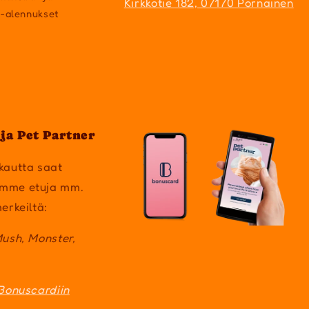
Kirkkotie 182, 07170 Pornainen
a-alennukset
ja Pet Partner
kautta saat
mme etuja mm.
erkeiltä:
Mush, Monster,
Bonuscardiin