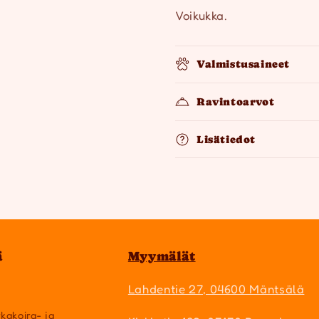
Voikukka.
Valmistusaineet
Ravintoarvot
Lisätiedot
ä
Myymälät
Lahdentie 27, 04600 Mäntsälä
rkakoira- ja