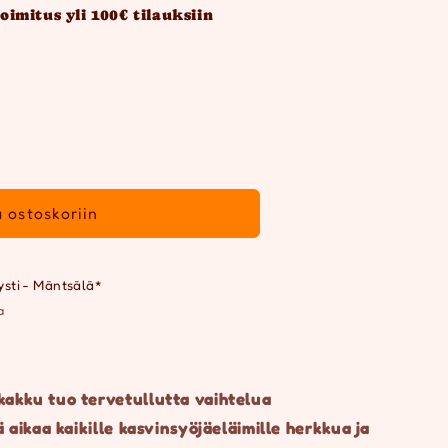
oimitus yli 100€ tilauksiin
ku
ä ostoskoriin
ysti - Mäntsälä*
a
kakku tuo tervetullutta vaihtelua
ä aikaa kaikille kasvinsyöjäeläimille herkkua ja