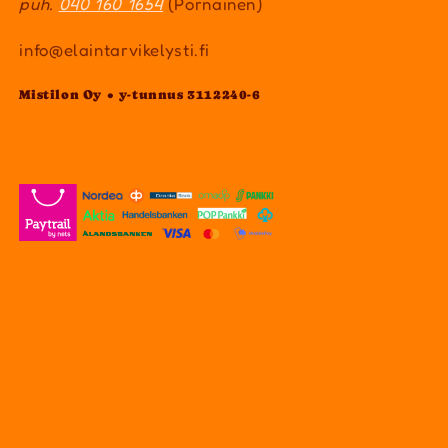
puh.
040 160 1654
(Pornainen)
info@elaintarvikelysti.fi
Mistilon Oy • y-tunnus 3112240-6