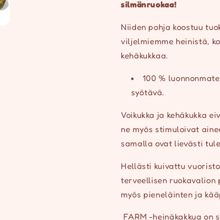
silmänruokaa!
Niiden pohja koostuu tuok
viljelmiemme heinistä, k
kehäkukkaa.
100 % luonnonmater
syötävä.
Voikukka ja kehäkukka ei
ne myös stimuloivat aine
samalla ovat lievästi tul
Hellästi kuivattu vuorist
terveellisen ruokavalion
myös pieneläinten ja kä
FARM -heinäkakkua on s