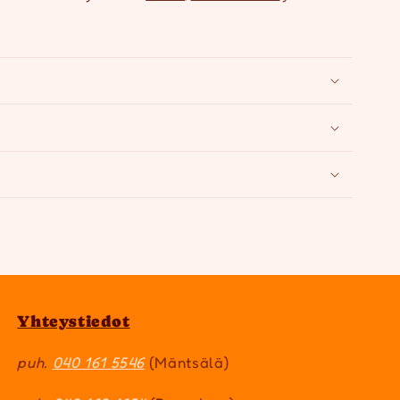
Yhteystiedot
puh.
040 161 5546
(Mäntsälä)