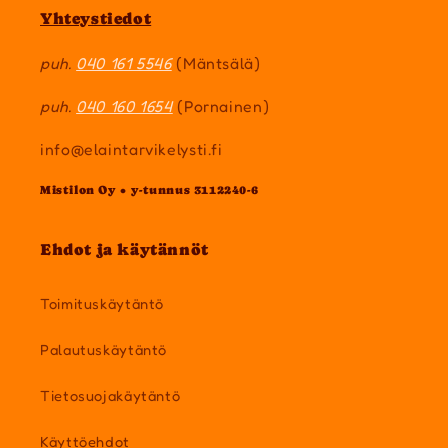
Yhteystiedot
puh.
040 161 5546
(Mäntsälä)
puh.
040 160 1654
(Pornainen)
info@elaintarvikelysti.fi
Mistilon Oy • y-tunnus 3112240-6
Ehdot ja käytännöt
Toimituskäytäntö
Palautuskäytäntö
Tietosuojakäytäntö
Käyttöehdot