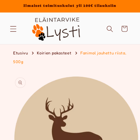
Ohita ja
Ilmaiset toimituskulut yli 100€ tilauksiin
siirry
sisältöön
Ostoskori
Etusivu
Koirien pakasteet
Fanimal jauhettu riista,
500g
Siirry
tuotetietoihin