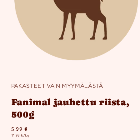
Avaa
aineisto
1
modaalisessa
ikkunassa
PAKASTEET VAIN MYYMÄLÄSTÄ
Fanimal jauhettu riista,
500g
Normaalihinta
5,99 €
Yksikköhinta
11,98 €/kg