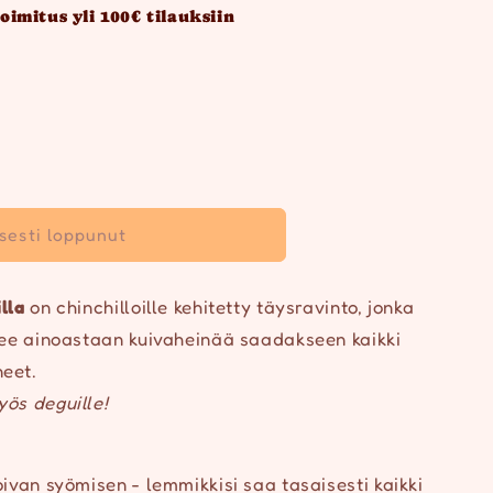
oimitus yli 100€ tilauksiin
isesti loppunut
lla
on chinchilloille kehitetty täysravinto, jonka
tsee ainoastaan kuivaheinää saadakseen kaikki
neet.
yös deguille!
oivan syömisen - lemmikkisi saa tasaisesti kaikki