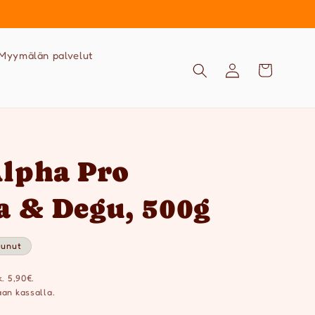
Myymälän palvelut
Kirjaudu
Ostoskori
sisään
Alpha Pro
a & Degu, 500g
punut
k. 5,90€.
an kassalla.