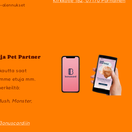
Kirkkotie 182, 07170 Pornainen
a-alennukset
ja Pet Partner
kautta saat
mme etuja mm.
erkeiltä:
Mush, Monster,
Bonuscardiin