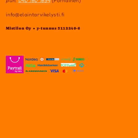
puh.
040 160 1654
(Pornainen)
info@elaintarvikelysti.fi
Mistilon Oy • y-tunnus 3112240-6