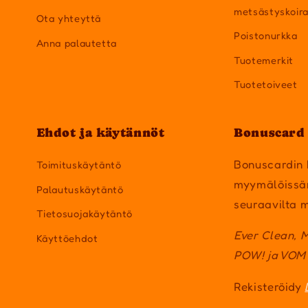
metsästyskoir
Ota yhteyttä
Poistonurkka
Anna palautetta
Tuotemerkit
Tuotetoiveet
Ehdot ja käytännöt
Bonuscard 
Bonuscardin 
Toimituskäytäntö
myymälöissä
Palautuskäytäntö
seuraavilta m
Tietosuojakäytäntö
Ever Clean, 
Käyttöehdot
POW! ja VOM
Rekisteröidy