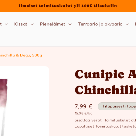
Ilmaiset toimituskulut yli 100€ tilauksiin
t
Kissat
Pieneläimet
Terraario ja akvaario
hinchilla & Degu, 500g
Cunipic 
Chinchill
Normaalihinta
7,99 €
Tilapäisesti lop
Yksikköhinta
15,98 €/kg
Sisältää verot. Toimituskulut al
Lopulliset
Toimituskulut
lasketa