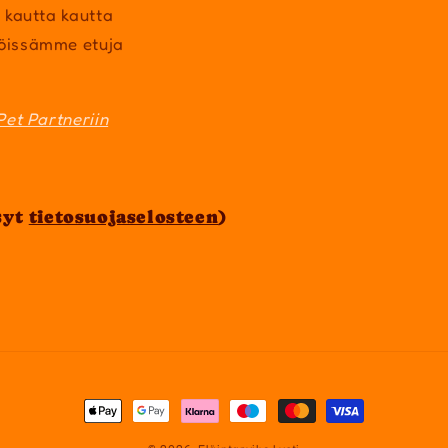
 kautta kautta
öissämme etuja
Pet Partneriin
syt
tietosuojaselosteen
)
Maksutavat