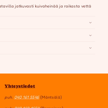
tavilla jatkuvasti kuivaheinää ja raikasta vettä
Yhteystiedot
puh.
040 161 5546
(Mäntsälä)