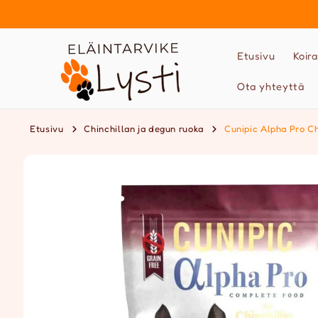
Ohita ja
siirry
sisältöön
Etusivu
Koira
Ota yhteyttä
Etusivu
Chinchillan ja degun ruoka
Cunipic Alpha Pro C
Siirry
tuotetietoihin