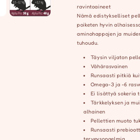
ravintoaineet
Nämä edistykselliset pell
poiketen hyvin alhaisessa
aminohappojen ja muiden
tuhoudu.
Täysin viljaton pell
Vähärasvainen
Runsaasti pitkiä kui
Omega-3 ja -6 rasv
Ei lisättyä sokeria 
Tärkkelyksen ja mu
alhainen
Pellettien muoto t
Runsaasti prebioot
terveysongelmia.