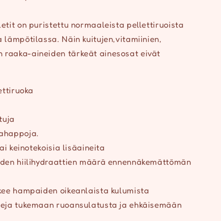
etit on puristettu normaaleista pellettiruoista
 lämpötilassa. Näin kuitujen,vitamiinien,
 raaka-aineiden tärkeät ainesosat eivät
ettiruoka
tuja
ahappoja.
tai keinotekoisia lisäaineita
iden hiilihydraattien määrä ennennäkemättömän
ukee hampaiden oikeanlaista kulumista
teja tukemaan ruoansulatusta ja ehkäisemään