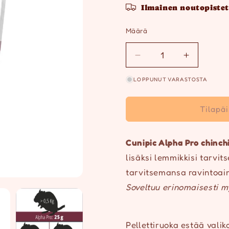
Ilmainen noutopistet
Määrä
Määrä
Vähennä
Lisää
tuotteen
tuotteen
LOPPUNUT VARASTOSTA
Cunipic
Cunipic
Alpha
Alpha
Pro
Pro
Tilapä
Chinchilla
Chinchilla
&amp;
&amp;
Degu,
Degu,
Cunipic Alpha Pro chinchi
500g
500g
lisäksi lemmikkisi tarvi
määrää
määrää
tarvitsemansa ravintoai
Soveltuu erinomaisesti m
Pellettiruoka estää valik