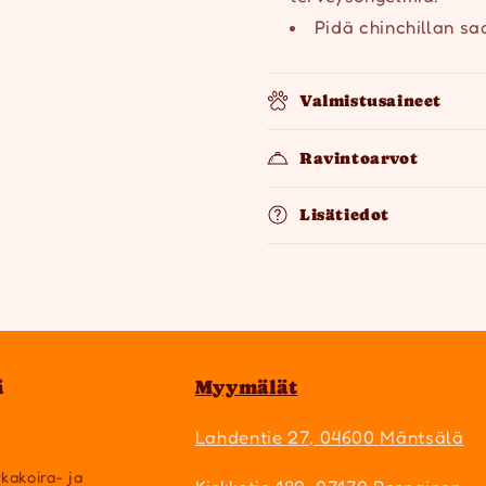
Pidä chinchillan saa
Valmistusaineet
Ravintoarvot
Lisätiedot
ä
Myymälät
Lahdentie 27, 04600 Mäntsälä
rkakoira- ja