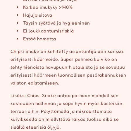
Korkea imukyky >140%
Hajuja sitova
Täysin syötävä ja hygieeninen
Ei loukkaantumisriskiä
Estää hometta
Chipsi Snake on kehitetty asiantuntijoiden kanssa
erityisesti käärmeille. Super pehmeä kuivike on
tehty hienoista havupuun hiutaleista ja se soveltuu
erityisesti käärmeen luonnollisen pesärakennuksen
vaiston edistämiseen.
Lisäksi Chipsi Snake antaa parhaan mahdollisen
kosteuden hallinnan ja sopii hyvin myös kosteisiin
terraarioihin. Pölyttömällä ja mikrobittomalla
kuivikkeella on miellyttävä raikas tuoksu eikä se
sisällä eteerisiä öljyjä.