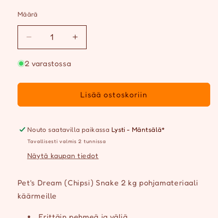
Määrä
Määrä
Vähennä
Lisää
tuotteen
tuotteen
Pet&#39;s
Pet&#39;s
2 varastossa
Dream
Dream
(Chipsi)
(Chipsi)
Lisää ostoskoriin
Snake
Snake
2kg
2kg
pohjamateriaali
pohjamateriaali
käärmeille
käärmeille
Nouto saatavilla paikassa
Lysti - Mäntsälä*
määrää
määrää
Tavallisesti valmis 2 tunnissa
Näytä kaupan tiedot
Pet's Dream (Chipsi) Snake 2 kg pohjamateriaali
käärmeille
Erittäin pehmeä ja väljä