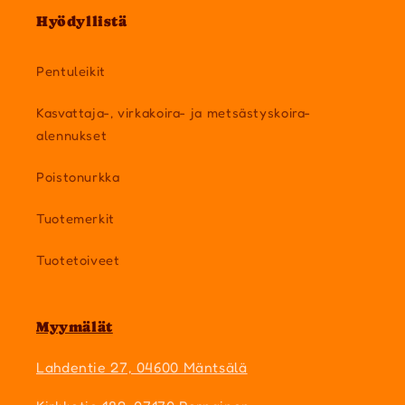
Hyödyllistä
Pentuleikit
Kasvattaja-, virkakoira- ja metsästyskoira-
alennukset
Poistonurkka
Tuotemerkit
Tuotetoiveet
Myymälät
Lahdentie 27, 04600 Mäntsälä