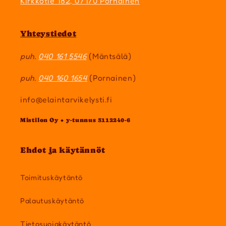
Kirkkotie 182, 07170 Pornainen
Yhteystiedot
puh.
040 161 5546
(Mäntsälä)
puh.
040 160 1654
(Pornainen)
info@elaintarvikelysti.fi
Mistilon Oy • y-tunnus 3112240-6
Ehdot ja käytännöt
Toimituskäytäntö
Palautuskäytäntö
Tietosuojakäytäntö