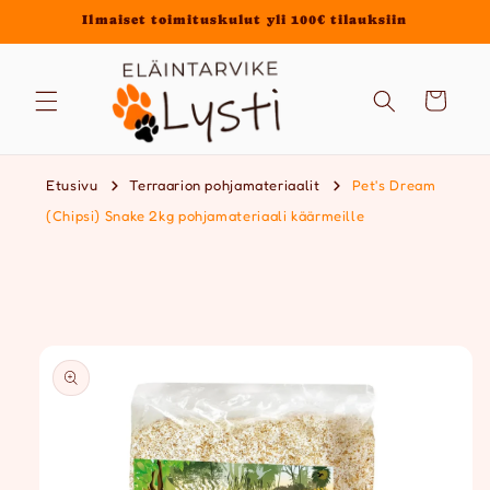
Ohita ja
Ilmaiset toimituskulut yli 100€ tilauksiin
siirry
sisältöön
Ostoskori
Etusivu
Terraarion pohjamateriaalit
Pet's Dream
(Chipsi) Snake 2kg pohjamateriaali käärmeille
Siirry
tuotetietoihin