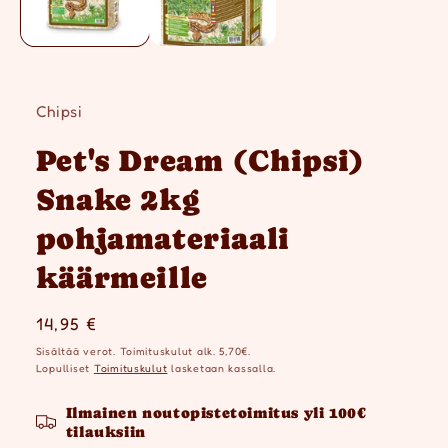
Chipsi
Pet's Dream (Chipsi)
Snake 2kg
pohjamateriaali
käärmeille
Normaalihinta
14,95 €
Sisältää verot. Toimituskulut alk. 5,70€.
Lopulliset
Toimituskulut
lasketaan kassalla.
Ilmainen noutopistetoimitus yli 100€
tilauksiin