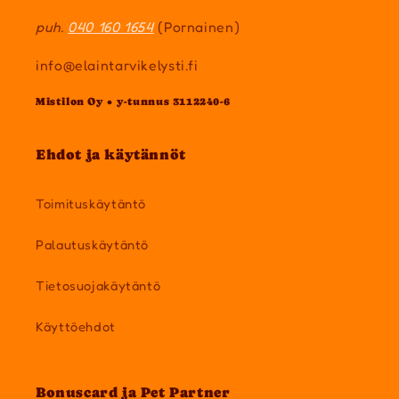
puh.
040 160 1654
(Pornainen)
info@elaintarvikelysti.fi
Mistilon Oy • y-tunnus 3112240-6
Ehdot ja käytännöt
Toimituskäytäntö
Palautuskäytäntö
Tietosuojakäytäntö
Käyttöehdot
Bonuscard ja Pet Partner