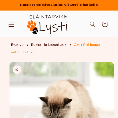
Ohita ja
Ilmaiset toimituskulut yli 100€ tilauksiin
siirry
sisältöön
Ostoskori
Etusivu
Ruoka- ja juomakupit
Catit Pixi juoma-
automaatti 2,5L
Siirry
tuotetietoihin