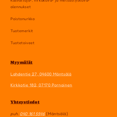
Kasvattaja-, virkakoira- ja metsästyskoira-
alennukset
Poistonurkka
Tuotemerkit
Tuotetoiveet
Myymälät
Lahdentie 27, 04600 Mäntsälä
Kirkkotie 182, 07170 Pornainen
Yhteystiedot
puh.
040 161 5546
(Mäntsälä)