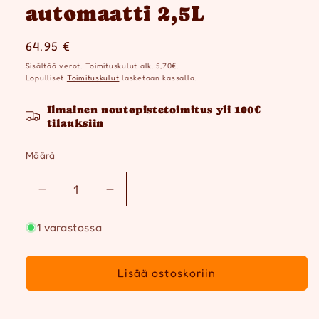
automaatti 2,5L
Normaalihinta
64,95 €
Sisältää verot. Toimituskulut alk. 5,70€.
Lopulliset
Toimituskulut
lasketaan kassalla.
Ilmainen noutopistetoimitus yli 100€
tilauksiin
Määrä
Määrä
Vähennä
Lisää
tuotteen
tuotteen
Catit
Catit
1 varastossa
Pixi
Pixi
juoma-
juoma-
Lisää ostoskoriin
automaatti
automaatti
2,5L
2,5L
määrää
määrää