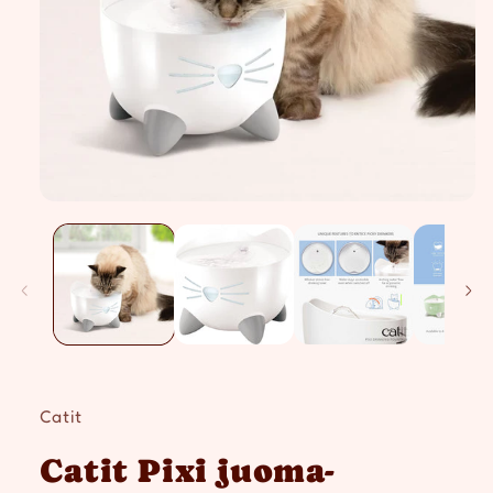
Avaa
aineisto
1
modaalisessa
ikkunassa
Catit
Catit Pixi juoma-