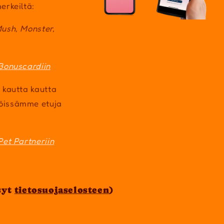
erkeiltä:
Mush, Monster,
Bonuscardiin
 kautta kautta
öissämme etuja
Pet Partneriin
syt
tietosuojaselosteen
)