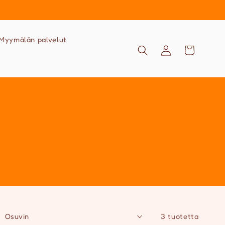
Myymälän palvelut
Kirjaudu
Ostoskori
sisään
3 tuotetta