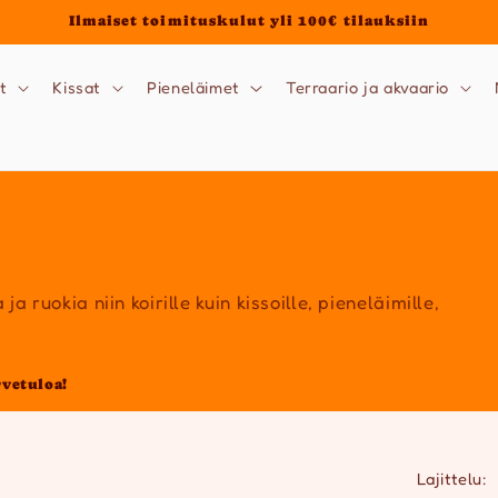
Ilmaiset toimituskulut yli 100€ tilauksiin
t
Kissat
Pieneläimet
Terraario ja akvaario
a ruokia niin koirille kuin kissoille, pieneläimille,
rvetuloa!
Lajittelu: