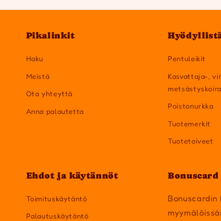
Pikalinkit
Hyödyllist
Haku
Pentuleikit
Meistä
Kasvattaja-, vi
metsästyskoir
Ota yhteyttä
Poistonurkka
Anna palautetta
Tuotemerkit
Tuotetoiveet
Ehdot ja käytännöt
Bonuscard 
Bonuscardin 
Toimituskäytäntö
myymälöissä
Palautuskäytäntö