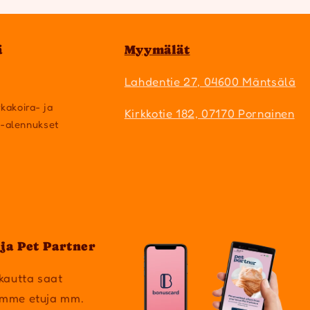
ä
Myymälät
Lahdentie 27, 04600 Mäntsälä
rkakoira- ja
Kirkkotie 182, 07170 Pornainen
a-alennukset
ja Pet Partner
kautta saat
mme etuja mm.