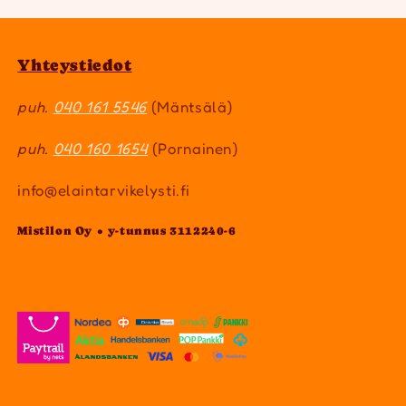
Yhteystiedot
puh.
040 161 5546
(Mäntsälä)
puh.
040 160 1654
(Pornainen)
info@elaintarvikelysti.fi
Mistilon Oy • y-tunnus 3112240-6