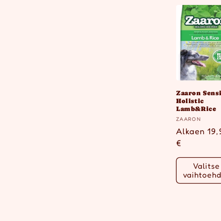
l
m
a
:
Zaaron Sensi
Holistic
Lamb&Rice
Myyjä:
ZAARON
Normaalih
Alkaen 19,
€
Valitse
vaihtoeh