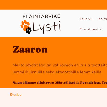
Ohita ja
siirry
sisältöön
Etusivu
Koira
Ota yhteyttä
K
Zaaron
o
Meiltä löydät laajan valikoiman erilaisia tuotteita j
k
lemmikkilinnuille sekä eksoottisille lemmikeille.
Myymälämme sijaitsevat Mäntsälässä ja Pornaisissa. Te
o
Etusivu
e