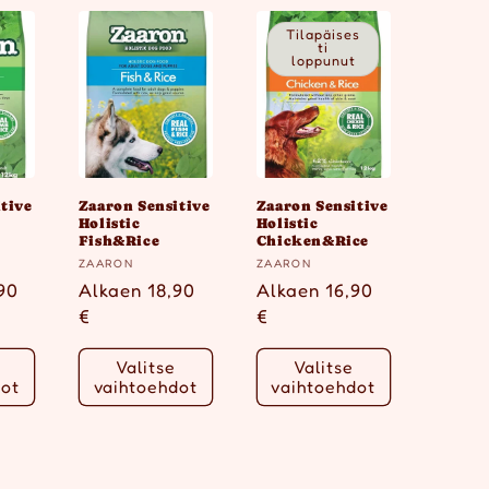
Tilapäises
ti
loppunut
tive
Zaaron Sensitive
Zaaron Sensitive
Holistic
Holistic
Fish&Rice
Chicken&Rice
Myyjä:
Myyjä:
ZAARON
ZAARON
inta
90
Normaalihinta
Alkaen 18,90
Normaalihinta
Alkaen 16,90
€
€
Valitse
Valitse
dot
vaihtoehdot
vaihtoehdot