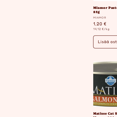
Miamor Past
85g
Myyjä:
MIAMOR
Normaalih
1,20 €
Yksikköhinta
14,12 €/kg
Lisää ost
Matisse Cat