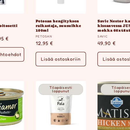
Petosan hengityksen
Savic Nestor ka
itosetti
raikastaja, suusuihke
kissanvessa J
100ml
mokka 66x48x
Myyjä:
Myyjä:
PETOSAN
SAVIC
inta
95 €
Normaalihinta
12,95 €
Normaalihin
49,90 €
ihtoehdot
Lisää ostoskoriin
Lisää ostos
Tilapäisesti
Tilapäise
loppunut
loppunu