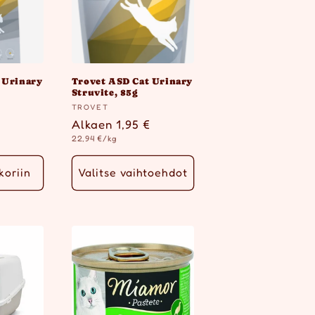
 Urinary
Trovet ASD Cat Urinary
Struvite, 85g
Myyjä:
TROVET
ta
Normaalihinta
Alkaen 1,95 €
Yksikköhinta
22,94 €/kg
koriin
Valitse vaihtoehdot