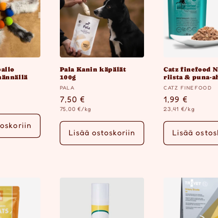
allo
Pala Kanin käpälät
Catz finefood 
ännällä
100g
riista & puna-
Myyjä:
Myyjä:
PALA
CATZ FINEFOOD
inta
Normaalihinta
7,50 €
Normaalihin
1,99 €
Yksikköhinta
Yksikköhinta
75,00 €/kg
23,41 €/kg
oskoriin
Lisää ostoskoriin
Lisää ostos