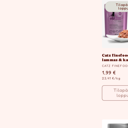
Tilapä
lopp
Catz finefoo
lammas & ka
Myyjä:
CATZ FINEFO
Normaalih
1,99 €
Yksikköhinta
23,41 €/kg
Tilapä
lopp