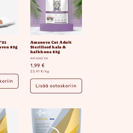
N°21
Amanova Cat Adult
ahven 85g
Sterilised kala &
kalkkuna 85g
Myyjä:
AMANOVA
ta
Normaalihinta
1,99 €
Yksikköhinta
23,41 €/kg
koriin
Lisää ostoskoriin