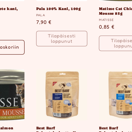
ete kani,
Pala 100% Kani, 100g
Matisse Cat Ch
Mousse 85g
Myyjä:
PALA
Myyjä:
MATISSE
Normaalihinta
7,90 €
inta
Normaalihin
0,85 €
Tilapäisesti
Tilapäise
loppunut
loppun
oskoriin
 Salmon
Best Barf
Best Barf