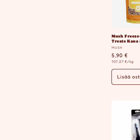
Mush Freeze
Treats Kana
Myyjä:
MUSH
Normaalih
5,90 €
Yksikköhinta
107,27 €/kg
Lisää ost