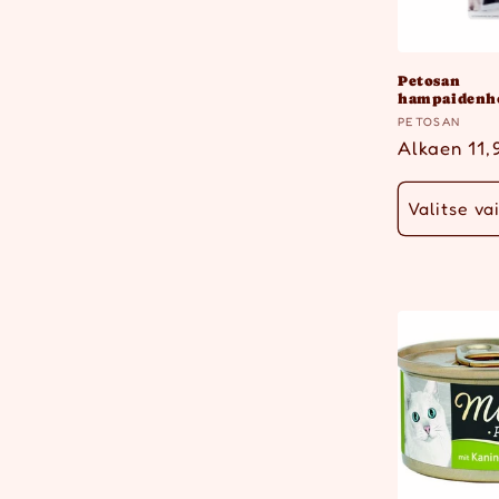
Petosan
hampaidenho
Myyjä:
PETOSAN
Normaalih
Alkaen 11,
Valitse va