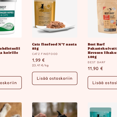
Catz finefood N°7 nauta
Best Barf
hdistuslii
85g
Pakastekuivat
ja koirille
Hevosen lihaku
Myyjä:
CATZ FINEFOOD
100g
Normaalihinta
1,99 €
Myyjä:
BEST BARF
Yksikköhinta
23,41 €/kg
inta
Normaalihin
11,90 €
Lisää ostoskoriin
oskoriin
Lisää ostos