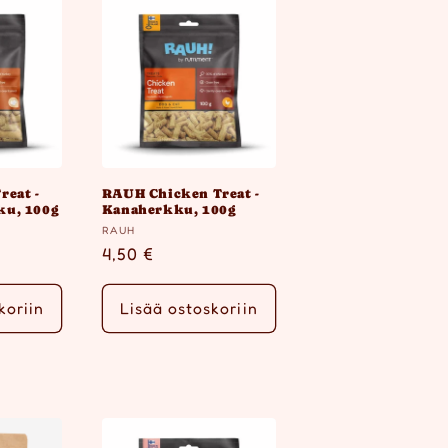
eat -
RAUH Chicken Treat -
u, 100g
Kanaherkku, 100g
Myyjä:
RAUH
ta
Normaalihinta
4,50 €
koriin
Lisää ostoskoriin