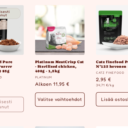
isesti
unut
d Pure
Platinum MeatCrisp Cat
Catz finefood 
Purrrr
- Sterilised chicken,
N°123 hevonen
) 85g
400g - 1,5kg
Myyjä:
CATZ FINEFOOD
Myyjä:
OD
PLATINUM
Normaalihin
2,95 €
inta
Normaalihinta
Alkaen 11,95 €
Yksikköhinta
34,71 €/kg
Lisää ostos
Valitse vaihtoehdot
isesti
unut