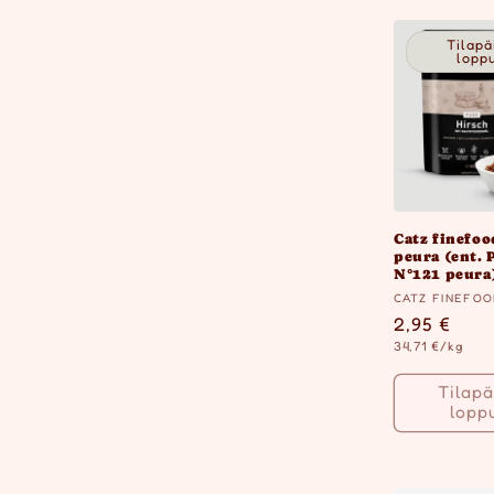
l
Tilapä
lopp
m
a
:
Catz finefoo
peura (ent. 
N°121 peura
Myyjä:
CATZ FINEFO
Normaalih
2,95 €
Yksikköhinta
34,71 €/kg
Tilapä
lopp