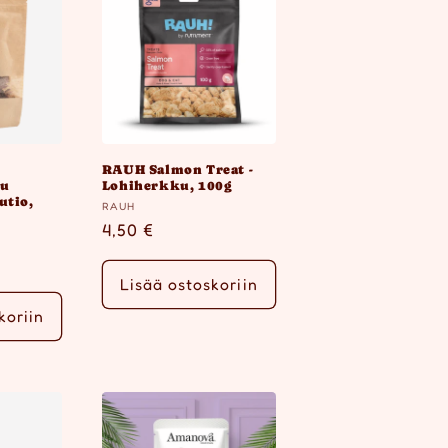
RAUH Salmon Treat -
tu
Lohiherkku, 100g
utio,
Myyjä:
RAUH
Normaalihinta
4,50 €
ta
Lisää ostoskoriin
koriin