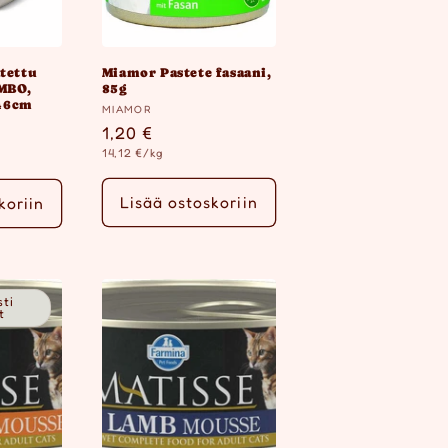
tettu
Miamor Pastete fasaani,
UMBO,
85g
46cm
Myyjä:
MIAMOR
Normaalihinta
1,20 €
ta
Yksikköhinta
14,12 €/kg
Lisää ostoskoriin
koriin
sti
t