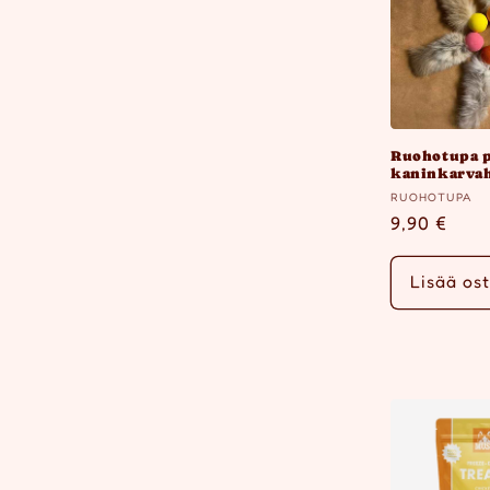
Ruohotupa p
kaninkarvah
Myyjä:
RUOHOTUPA
Normaalih
9,90 €
Lisää ost