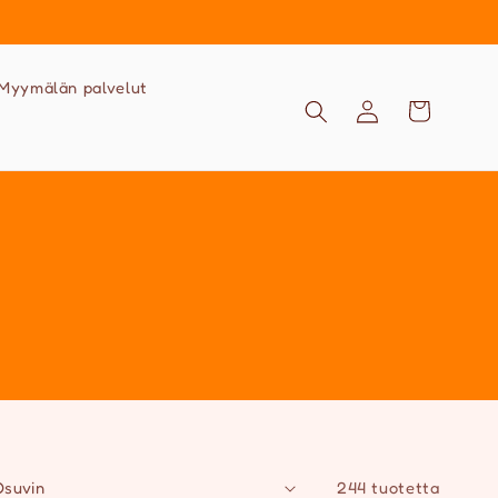
Myymälän palvelut
Kirjaudu
Ostoskori
sisään
244 tuotetta