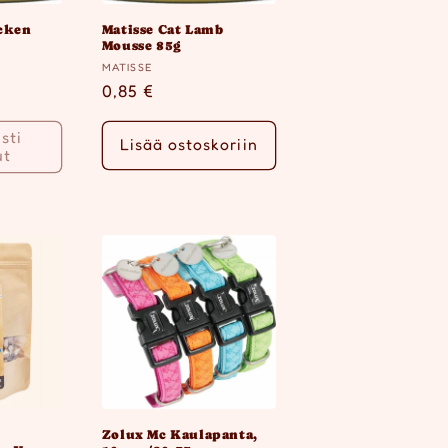
icken
Matisse Cat Lamb
Mousse 85g
Myyjä:
MATISSE
ta
Normaalihinta
0,85 €
sti
Lisää ostoskoriin
ut
Zolux Mc Kaulapanta,