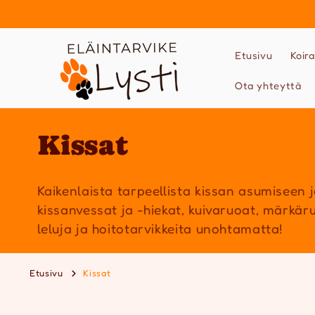
Ohita ja
siirry
sisältöön
Etusivu
Koira
Ota yhteyttä
K
Kissat
o
Kaikenlaista tarpeellista kissan asumiseen j
k
kissanvessat ja -hiekat, kuivaruoat, märkäru
leluja ja hoitotarvikkeita unohtamatta!
o
Etusivu
Kissat
e