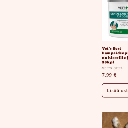
Vet's Best
hampaidenpu
na kissoille 
50kpl
Myyjä:
VET'S BEST
Normaalih
7,99 €
Lisää ost