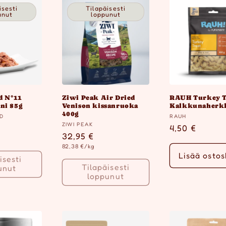
isesti
Tilapäisesti
unut
loppunut
d N°11
Ziwi Peak Air Dried
RAUH Turkey Tr
ni 85g
Venison kissanruoka
Kalkkunaherkk
400g
Myyjä:
OD
RAUH
Myyjä:
ZIWI PEAK
inta
Normaalihin
4,50 €
Normaalihinta
32,95 €
Yksikköhinta
82,38 €/kg
Lisää ostos
isesti
Tilapäisesti
unut
loppunut