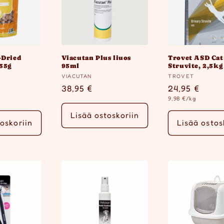
-Dried
Viacutan Plus liuos
Trovet ASD Cat
 55g
95ml
Struvite, 2,5kg
Myyjä:
Myyjä:
VIACUTAN
TROVET
inta
Normaalihinta
38,95 €
Normaalihin
24,95 €
Yksikköhinta
9,98 €/kg
Lisää ostoskoriin
oskoriin
Lisää ostos