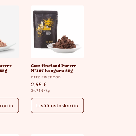
Purrrr
Catz finefood Purrrr
 85g
N°107 kenguru 85g
Myyjä:
CATZ FINEFOOD
ta
Normaalihinta
2,95 €
Yksikköhinta
34,71 €/kg
koriin
Lisää ostoskoriin